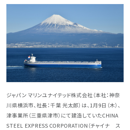
タンカー
流体技術
実海域性能
社会
ニュース
液化ガス船
氷海技術
ガバナンス
自動車運搬船
構造技術
調達サイト
お問い合わせ
フェリー・客船
生産技術
English
官公庁船
テクニカルレビュー
艦艇
テクニカルレビュー
特殊船
ジャパン マリンユナイテッド株式会社（本社：神奈
海洋構造物
川県横浜市、社長：千葉 光太郎）は、1月9日（木）、
津事業所（三重県津市）にて建造していたCHINA
SEP船
STEEL EXPRESS CORPORATION（チャイナ ス