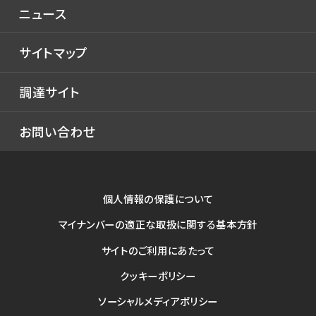
ニュース
自動車運搬船
氷海技術
ガバナンス
フェリー・客船
構造技術
サイトマップ
官公庁船
生産技術
調達サイト
艦艇
テクニカルレビュー
特殊船
お問い合わせ
テクニカルレビュー
海洋構造物
SEP船
個人情報の保護について
サービス
マイナンバーの適正な取扱に関する基本方針
修理・改造
サイトのご利用にあたって
エンジニアリング
クッキーポリシー
舶用機器
ソーシャルメディアポリシー
メカトロニクス