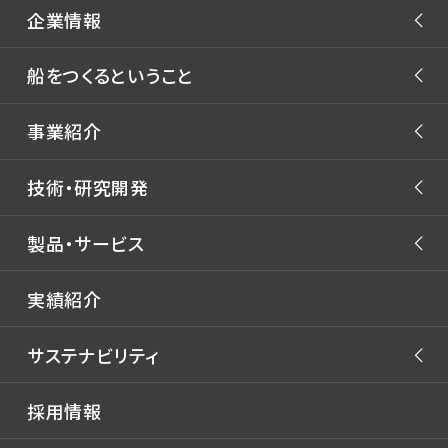
企業情報
ごあいさつ
船をつくるということ
JMU フィロソフィー
JMUストーリー
事業紹介
会社概要
マーケティングプロジェクト
役員体制
商船事業
技術・研究開発
洋上風力浮体プロジェクト
沿革・あゆみ
艦船事業
開発体制
製品・サービス
JMUの注力技術
拠点一覧
海洋・エンジニアリング事業
技術研究所 -
自動運航船
関係会社
ライフサイクル事業
製品
GREEN & SMART
実績紹介
WORKS LABORATORY
新燃料
コンテナ船
生産センター
サステナビリティ
洋上風力浮体
バルクキャリア
実海域性能
タンカー
技術開発
環境
採用情報
液化ガス船
流体技術
社会