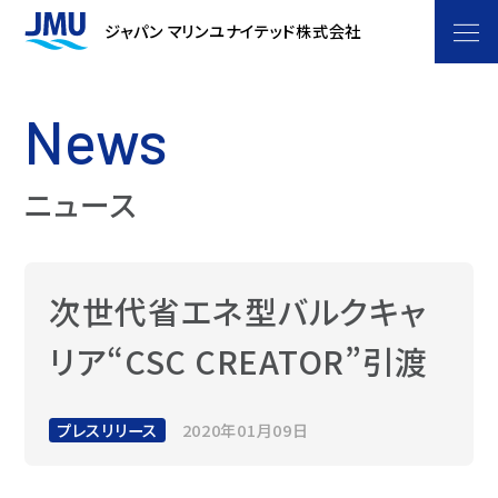
企業情報
ジャパン マリンユナイテッド株式会社
ごあいさつ
船をつくるということ
News
JMU フィロソフィー
JMUストーリー
事業紹介
ニュース
会社概要
マーケティングプロジェクト
商船事業
技術・研究開発
役員体制
洋上風力浮体プロジェクト
艦船事業
開発体制
製品・サービス
次世代省エネ型バルクキャ
沿革・あゆみ
JMUの注力技術
海洋・エンジニアリング事業
技術研究所 -
製品
リア“CSC CREATOR”引渡
実績紹介
GREEN & SMART WORKS LABORATORY
自動運航船
拠点一覧
ライフサイクル事業
コンテナ船
生産センター
サステナビリティ
新燃料
関係会社
プレスリリース
2020年01月09日
バルクキャリア
技術開発
洋上風力浮体
環境
採用情報