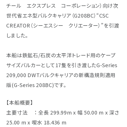
チール エクスプレス コーポレーション）向け次
サービス
世代省エネ型バルクキャリア（G208BC）“CSC
修理・改造
CREATOR（シーエスシー クリエーター）”を引渡
エンジニアリング
しました。
舶用機器
本船は鉄鉱石/石炭の太平洋トレード用のケープ
メカトロニクス
サイズバルカーとして17隻を引き渡したG-Series
209,000 DWTバルクキャリアの新構造規則適用
版(G-Series 208BC)です。
【本船概要】
主要寸法 ： 全長 299.99m x 幅 50.00 m x 深さ
25.00 m x 喫水 18.436 m