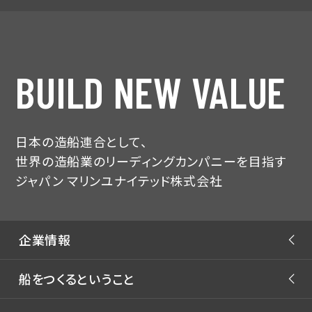
BUILD NEW VALUE
日本の造船連合として、
世界の造船業のリーディングカンパニーを目指す
ジャパン マリンユナイテッド株式会社
企業情報
ごあいさつ
船をつくるということ
JMU フィロソフィー
JMUストーリー