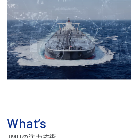
タンカー
流体技術
実海域性能
社会
ニュース
液化ガス船
氷海技術
ガバナンス
自動車運搬船
構造技術
調達サイト
お問い合わせ
フェリー・客船
生産技術
English
官公庁船
テクニカルレビュー
艦艇
テクニカルレビュー
特殊船
海洋構造物
What’s
SEP船
JMUの注力技術