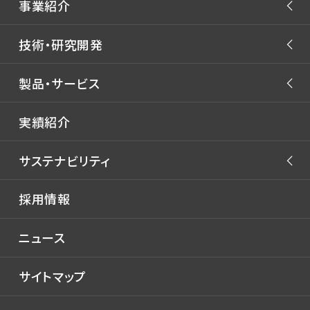
事業紹介
会社概要
マーケティングプロジェクト
役員体制
商船事業
技術・研究開発
洋上風力浮体プロジェクト
沿革・あゆみ
艦船事業
開発体制
製品・サービス
JMUの注力技術
拠点一覧
海洋・エンジニアリング事業
技術研究所 -
自動運航船
関係会社
ライフサイクル事業
製品
GREEN & SMART
実績紹介
WORKS LABORATORY
新燃料
コンテナ船
生産センター
サステナビリティ
洋上風力浮体
バルクキャリア
実海域性能
タンカー
技術開発
環境
採用情報
液化ガス船
流体技術
社会
ニュース
自動車運搬船
氷海技術
ガバナンス
フェリー・客船
構造技術
サイトマップ
官公庁船
生産技術