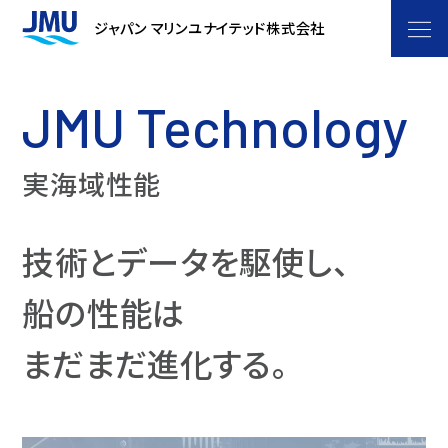
企業情報
ジャパン マリンユナイテッド株式会社
ごあいさつ
船をつくるということ
JMU Technology
JMU フィロソフィー
JMUストーリー
事業紹介
実海域性能
会社概要
マーケティングプロジェクト
商船事業
技術・研究開発
役員体制
洋上風力浮体プロジェクト
艦船事業
技術とデータを駆使し、
開発体制
製品・サービス
沿革・あゆみ
JMUの注力技術
海洋・エンジニアリング事業
船の性能は
技術研究所 -
製品
実績紹介
GREEN & SMART WORKS LABORATORY
自動運航船
拠点一覧
ライフサイクル事業
まだまだ進化する。
コンテナ船
生産センター
サステナビリティ
新燃料
関係会社
バルクキャリア
技術開発
洋上風力浮体
環境
採用情報