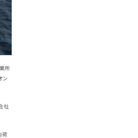
事業所
オン
会社
内荷