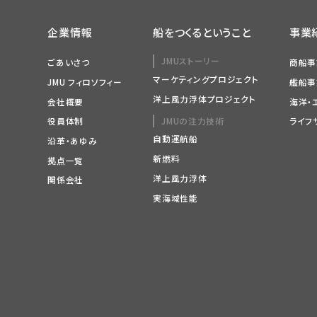
企業情報
船をつくるということ
事業
JMUストーリー
ごあいさつ
商船事
マーケティングプロジェクト
JMU フィロソフィー
艦船事
洋上風力浮体プロジェクト
会社概要
海洋・
JMUの注力技術
役員体制
ライフ
自動運航船
沿革・あゆみ
新燃料
拠点一覧
洋上風力浮体
関係会社
実海域性能