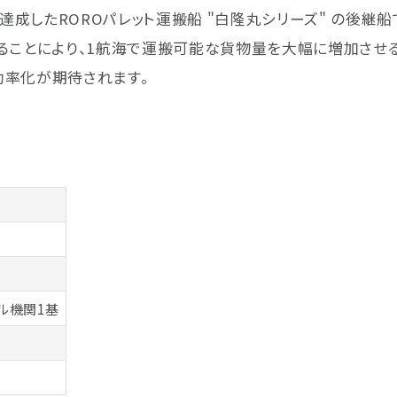
したROROパレット運搬船 "白隆丸シリーズ" の後継船
ることにより、1航海で運搬可能な貨物量を大幅に増加させ
効率化が期待されます。
ゼル機関1基