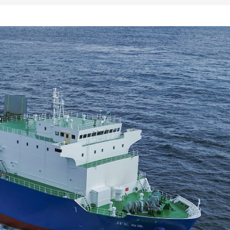
フェリー・客船
官公庁船
艦艇
特殊船
海洋構造物
SEP船