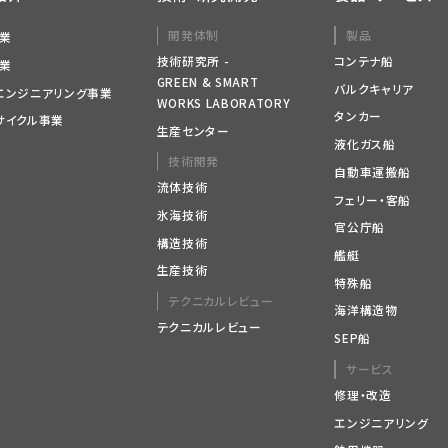
開発体制
製品
業
技術研究所 -
コンテナ船
業
GREEN & SMART
バルクキャリア
エンジニアリング事業
WORKS LABORATORY
タンカー
サイクル事業
生産センター
液化ガス船
技術開発
自動車運搬船
流体技術
フェリー・客船
氷海技術
官公庁船
構造技術
艦艇
生産技術
特殊船
テクニカルレビュー
海洋構造物
テクニカルレビュー
SEP船
サービス
修理・改造
エンジニアリング