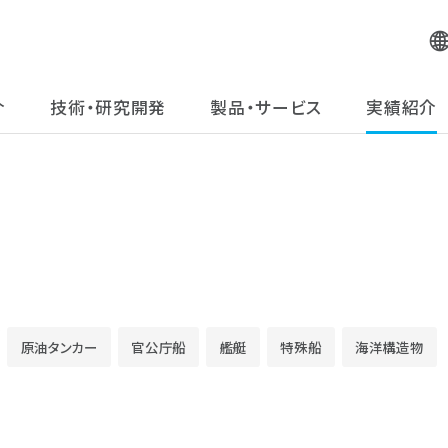
介
技術・研究開発
製品・サービス
実績紹介
コンテナ船
修
バルクキャリア
エ
タンカー
舶
原油タンカー
官公庁船
艦艇
特殊船
海洋構造物
液化ガス船
メ
自動車運搬船