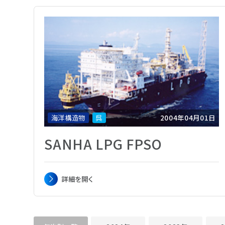
海洋構造物
呉
2004年04月01日
SANHA LPG FPSO
主要寸法
長さ 230.0m × 幅 49.0m × 深さ 29.3m
詳細を
開く
総トン数
111,246t