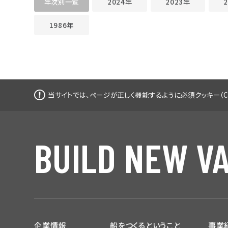
年次別一覧
2024年
2023年
1986年
当サイトでは、ページが正しく機能するように
必須クッキー（C
BUILD NEW V
企業情報
船をつくるということ
事業