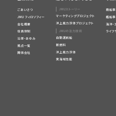
JMUストーリー
ごあいさつ
商船事
マーケティングプロジェクト
JMU フィロソフィー
艦船事
洋上風力浮体プロジェクト
会社概要
海洋・
JMUの注力技術
役員体制
ライフ
自動運航船
沿革・あゆみ
新燃料
拠点一覧
洋上風力浮体
関係会社
実海域性能