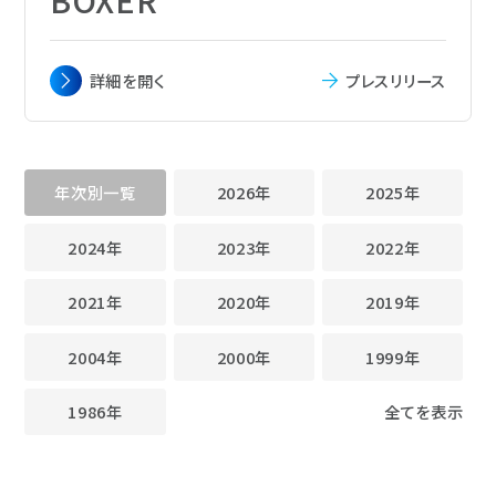
主要寸法
全長 182.50m x 幅32.20 m x 深さ 19.05
詳細を
開く
プレスリリース
m
載貨重量
49,852トン
総トン数
29,447
年次別一覧
2026年
2025年
主機関
MAN B&W 6S50ME-B9.5 ディーゼル機
関1基
2024年
2023年
2022年
航海速力
15.3ノット
定員
25名
2021年
2020年
2019年
船級
NK
船籍
シンガポール
2004年
2000年
1999年
1986年
全てを表示