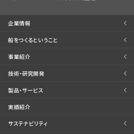
企業情報
ごあいさつ
船をつくるということ
JMU フィロソフィー
JMUストーリー
事業紹介
会社概要
マーケティングプロジェクト
役員体制
商船事業
技術・研究開発
洋上風力浮体プロジェクト
沿革・あゆみ
艦船事業
開発体制
製品・サービス
JMUの注力技術
拠点一覧
海洋・エンジニアリング事業
技術研究所 -
自動運航船
関係会社
ライフサイクル事業
製品
GREEN & SMART
実績紹介
WORKS LABORATORY
新燃料
コンテナ船
生産センター
サステナビリティ
洋上風力浮体
バルクキャリア
実海域性能