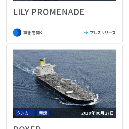
LILY PROMENADE
主要寸法
全長 230.00m x 幅 36.60 m x 深さ 22.20
詳細を
開く
プレスリリース
m x 喫水 11.327 m
載貨重量
53,100トン
総トン数
51,035
主機関
WinGD 7RT-flex58T-D ディーゼル機関1
基
航海速力
16.75ノット
定員
30名
船級
NK
船籍
パナマ
タンカー
舞鶴
2019年06月27日
BOXER