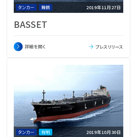
タンカー
舞鶴
2019年11月27日
BASSET
主要寸法
全長 182.50m x 幅32.20 m x 深さ 19.05
詳細を
開く
プレスリリース
m
載貨重量
49,875トン
総トン数
29,447
主機関
MAN B&W 6S50ME-B9.5 ディーゼル機
関1基
航海速力
15.3ノット
定員
25名
船級
NK
船籍
シンガポール
タンカー
有明
2019年10月30日