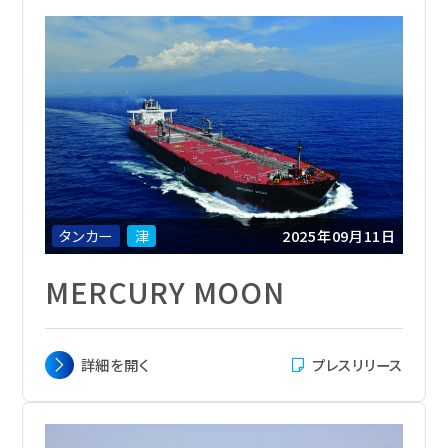
載貨重量
159,000トン
総トン数
83,500
主機関
Mitsui MAN-B&W 7S60ME-C10.6-
EGRBP
航海速力
14.5ノット
定員
28名
船級
ABS
船籍
Liberia
タンカー
津
2025年09月11日
MERCURY MOON
主要寸法
全長 274.30m x 幅 48.00 m x 深さ 23.15
詳細を
開く
プレスリリース
m
載貨重量
158,258トン
総トン数
約83,500