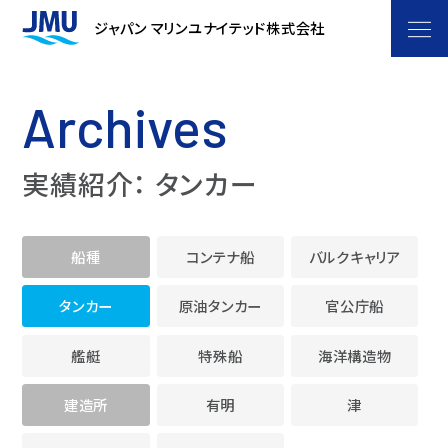
企業情報
ジャパン マリンユナイテッド株式会社
ごあいさつ
船をつくるということ
Archives
JMU フィロソフィー
JMUストーリー
事業紹介
実績紹介： タンカー
会社概要
マーケティングプロジェクト
商船事業
技術・研究開発
役員体制
洋上風力浮体プロジェクト
艦船事業
開発体制
船種
コンテナ船
バルクキャリア
製品・サービス
沿革・あゆみ
JMUの注力技術
海洋・エンジニアリング事業
技術研究所 -
タンカー
原油タンカー
官公庁船
製品
実績紹介
GREEN & SMART WORKS LABORATORY
自動運航船
拠点一覧
ライフサイクル事業
艦艇
特殊船
海洋構造物
コンテナ船
生産センター
サステナビリティ
新燃料
関係会社
建造所
有明
津
バルクキャリア
技術開発
洋上風力浮体
環境
採用情報