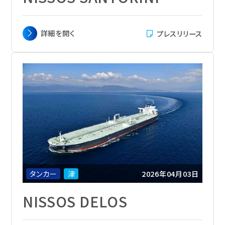
主要寸法
全長 274.30m x 幅 48.00 m x 深さ 23.15
詳細を
開く
プレスリリース
m
載貨重量
158,940トン
総トン数
83,500
主機関
Everllence B&W 7S60ME-C10.6-
EGRBP
航海速力
14.5ノット
定員
28名
船級
LRS
船籍
マーシャル諸島
タンカー
津
2026年04月03日
NISSOS DELOS