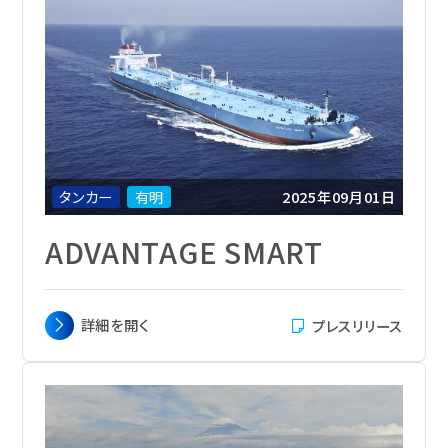
主機関
Mitsui MAN-B&W 7S60ME-C10.6-
EGRBP
航海速力
14.5ノット
定員
28名
船級
LR
船籍
Liberia
タンカー
有明
2025年09月01日
ADVANTAGE SMART
主要寸法
全長 274.30m x 幅 48.00 m x 深さ 23.15
詳細を
開く
プレスリリース
m
載貨重量
159,097トン
総トン数
83,010
主機関
Mitsui MAN-B&W 7S60ME-C10.6-