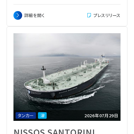
サービス
主要寸法
全長 339.44 m x 幅 60.00 m x 深さ 28.60
詳細を
開く
プレスリリース
修理・改造
m x 喫水 21.035 m
載貨重量
311,845
エンジニアリング
総トン数
164,135
主機関
WinGD 6X82-2.0-LP SCR 1基
舶用機器
航海速力
14.5ノット
メカトロニクス
定員
58名(Cadet含む)
船級
NK
船籍
日本
タンカー
津
2026年07月29日
NISSOS SANTORINI