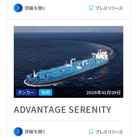
主要寸法
全長 274.30m x 幅 48.00 m x 深さ 23.15
詳細を
開く
プレスリリース
m
載貨重量
158,958トン
総トン数
83,500
主機関
Mitsui MAN-B&W 7S60ME-C10.6-
EGRBP
航海速力
14.5ノット
定員
28名
船級
LRS
船籍
マーシャル
タンカー
有明
2026年01月09日
ADVANTAGE SERENITY
主要寸法
全長 274.30m x 幅 48.00 m x 深さ 23.15
詳細を
開く
プレスリリース