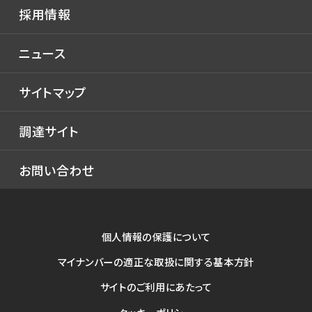
タンカー
技術開発
環境
採用情報
液化ガス船
流体技術
社会
ニュース
自動車運搬船
氷海技術
ガバナンス
フェリー・客船
構造技術
サイトマップ
官公庁船
生産技術
調達サイト
艦艇
テクニカルレビュー
特殊船
お問い合わせ
テクニカルレビュー
海洋構造物
SEP船
個人情報の保護について
サービス
マイナンバーの適正な取扱に関する基本方針
修理・改造
サイトのご利用にあたって
エンジニアリング