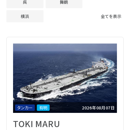
呉
舞鶴
タンカー
流体技術
実海域性能
社会
ニュース
横浜
全てを表示
液化ガス船
氷海技術
ガバナンス
自動車運搬船
構造技術
調達サイト
お問い合わせ
フェリー・客船
生産技術
English
官公庁船
テクニカルレビュー
艦艇
テクニカルレビュー
特殊船
海洋構造物
タンカー
有明
2026年08月07日
SEP船
TOKI MARU