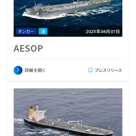
定員
28 名
船級
DNV
船籍
Bahamas
タンカー
津
2025年04月07日
AESOP
主要寸法
全長 274.30m x 幅 48.00 m x 深さ 23.15
詳細を
開く
プレスリリース
m
載貨重量
158,954トン
総トン数
83,175
主機関
Mitsui MAN-B&W 7S60ME-C10.6-
EGRBP
航海速力
14.5ノット
定員
28名
船級
DNV