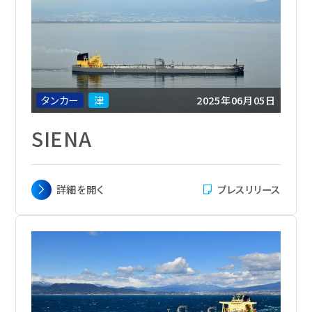
航海速力
14.5ノット
定員
28名
船級
LR
船籍
マーシャル諸島
タンカー
津
2025年06月05日
SIENA
主要寸法
全長 274.30m x 幅 48.00 m x 深さ 23.15
詳細を
開く
プレスリリース
m
載貨重量
158,932 トン
総トン数
83,175
主機関
Mitsui MAN-B&W 7S60ME-C10.6-
EGRBP
航海速力
14.5 ノット