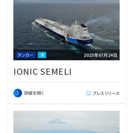
EGRBP
航海速力
14.5ノット
定員
28名
船級
ABS
船籍
マーシャル諸島
タンカー
津
2025年07月24日
IONIC SEMELI
主要寸法
全長 274.30m x 幅 48.00 m x 深さ 23.15
詳細を
開く
プレスリリース
m
載貨重量
159,000トン
総トン数
82,909
主機関
Mitsui MAN-B&W 7S60ME-C10.6-
EGRBP