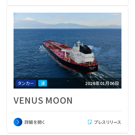
m
載貨重量
159,133トン
総トン数
83,010
主機関
Mitsui MAN B&W 7S60ME-C10.6-
EGRBP 1基
航海速力
14.5ノット
定員
28名
船級
ABS
船籍
マーシャル諸島
タンカー
津
2026年01月06日
VENUS MOON
主要寸法
全長 274.30m x 幅 48.00 m x 深さ 23.15
詳細を
開く
プレスリリース
m