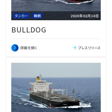
船籍
Bahamas
タンカー
舞鶴
2020年02月14日
BULLDOG
主要寸法
全長 182.50m x 幅32.20 m x 深さ 19.05
詳細を
開く
プレスリリース
m
載貨重量
49,856トン
総トン数
29,447
主機関
MAN B&W 6S50ME-B9.5 ディーゼル機
関1基
航海速力
15.3ノット
定員
25名
船級
NK
船籍
シンガポール